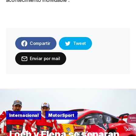
acontecimiento inolvidable”.
Compartir
Tweet
Enviar por mail
Internacional
MotorSport
Loeb y Elena se separan