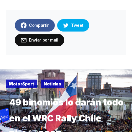
Compartir
Tweet
Enviar por mail
MotorSport
Noticias
49 binomios lo darán todo
en el WRC Rally Chile