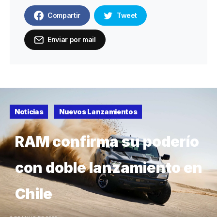
Compartir
Tweet
Enviar por mail
Noticias
Nuevos Lanzamientos
RAM confirma su poderío
con doble lanzamiento en
Chile