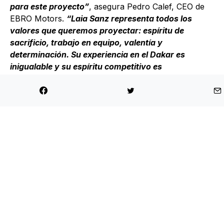
para este proyecto”
, asegura Pedro Calef, CEO de
EBRO Motors.
“Laia Sanz representa todos los
valores que queremos proyectar: espíritu de
sacrificio, trabajo en equipo, valentía y
determinación. Su experiencia en el Dakar es
inigualable y su espíritu competitivo es
exactamente lo que necesitamos para llevar el
nombre de EBRO al primer plano. Estamos
convencidos de que su liderazgo será fundamental
para alcanzar nuestras metas”.