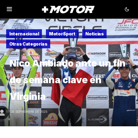
Internacional
MotorSport
Noticias
Otras Categorías
Nico Ambiado ante un fin
de semana clave en
Virginia
17 DE SEPTIEMBRE DE 2025