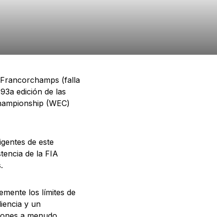
a Francorchamps (falla
 93a edición de las
Championship (WEC)
igentes de este
tencia de la FIA
.
mente los límites de
liencia y un
ciones a menudo