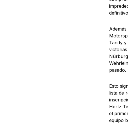
impredec
definiti
Además d
Motorspo
Tandy y 
victoria
Nürburgr
Wehrlein
pasado.
Esto sig
lista de
inscripc
Hertz T
el prime
equipo b