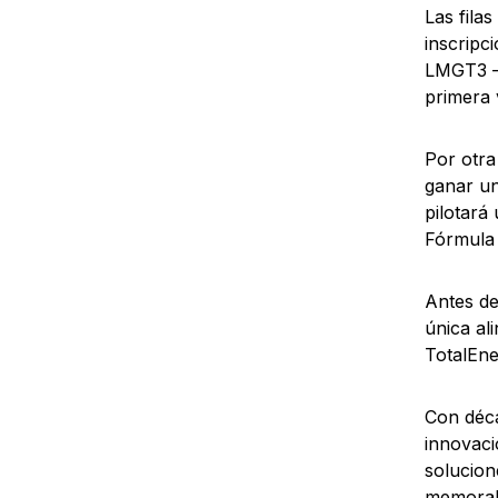
Las fila
inscrip
LMGT3 —c
primera
Por otra
ganar u
pilotará
Fórmula 
Antes de
única al
TotalEne
Con déca
innovaci
solucion
memorabl