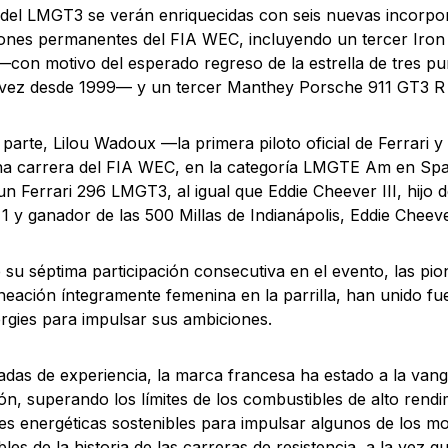
s del LMGT3 se verán enriquecidas con seis nuevas incorpor
ciones permanentes del FIA WEC, incluyendo un tercer Ir
on motivo del esperado regreso de la estrella de tres pun
 vez desde 1999— y un tercer Manthey Porsche 911 GT3 
 parte, Lilou Wadoux —la primera piloto oficial de Ferrari y
na carrera del FIA WEC, en la categoría LMGTE Am en Sp
 un Ferrari 296 LMGT3, al igual que Eddie Cheever III, hijo d
1 y ganador de las 500 Millas de Indianápolis, Eddie Cheeve
 su séptima participación consecutiva en el evento, las pi
ineación íntegramente femenina en la parrilla, han unido f
rgies para impulsar sus ambiciones.
das de experiencia, la marca francesa ha estado a la vang
ón, superando los límites de los combustibles de alto rendi
es energéticas sostenibles para impulsar algunos de los 
es de la historia de las carreras de resistencia, a la vez