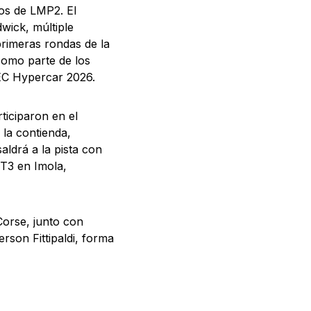
tos de LMP2. El
ick, múltiple
rimeras rondas de la
como parte de los
EC Hypercar 2026.
iciparon en el
 la contienda,
ldrá a la pista con
T3 en Imola,
Corse, junto con
rson Fittipaldi, forma