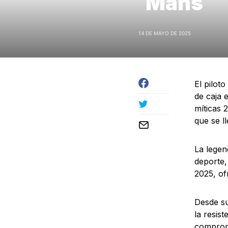
Mans
14 DE MAYO DE 2025
El pilot
de caja e
míticas 
que se ll
La legen
deporte,
2025, of
Desde su
la resis
comprom