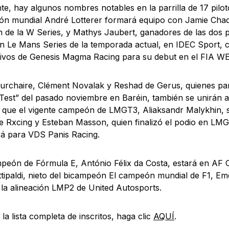
te, hay algunos nombres notables en la parrilla de 17 pilo
n mundial André Lotterer formará equipo con Jamie Chadw
de la W Series, y Mathys Jaubert, ganadores de las dos p
 Le Mans Series de la temporada actual, en IDEC Sport, 
ivos de Genesis Magma Racing para su debut en el FIA W
rchaire, Clément Novalak y Reshad de Gerus, quienes part
Test” del pasado noviembre en Baréin, también se unirán a
 que el vigente campeón de LMGT3, Aliaksandr Malykhin, sa
 Rxcing y Esteban Masson, quien finalizó el podio en LMG
á para VDS Panis Racing.
peón de Fórmula E, António Félix da Costa, estará en AF 
ittipaldi, nieto del bicampeón El campeón mundial de F1, Eme
 la alineación LMP2 de United Autosports.
la lista completa de inscritos, haga clic
AQUÍ
.