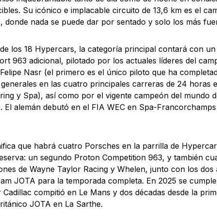
ibles. Su icónico e implacable circuito de 13,6 km es el c
vo, donde nada se puede dar por sentado y solo los más fuer
e los 18 Hypercars, la categoría principal contará con u
rt 963 adicional, pilotado por los actuales líderes del c
Felipe Nasr (el primero es el único piloto que ha complet
s generales en las cuatro principales carreras de 24 horas
ing y Spa), así como por el vigente campeón del mundo d
. El alemán debutó en el FIA WEC en Spa-Francorchamps 
nifica que habrá cuatro Porsches en la parrilla de Hypercar
 reserva: un segundo Proton Competition 963, y también cua
iones de Wayne Taylor Racing y Whelen, junto con los dos a
eam JOTA para la temporada completa. En 2025 se cumple
r Cadillac compitió en Le Mans y dos décadas desde la prim
ritánico JOTA en La Sarthe.