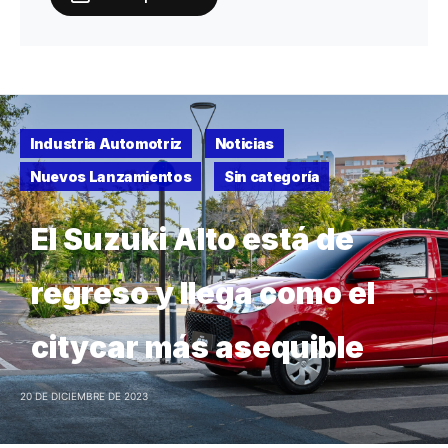
Industria Automotriz
Noticias
Nuevos Lanzamientos
Sin categoría
El Suzuki Alto está de
regreso y llega como el
citycar más asequible
20 DE DICIEMBRE DE 2023