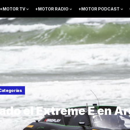
+MOTOR TV
+MOTOR RADIO
+MOTOR PODCAST
Categorías
ado el Extreme E en A