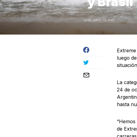
y Brasil
14 DE JUNIO DE 2021
Extreme 
luego de
situació
La categ
24 de oc
Argentin
hasta nu
“Hemos e
de Extre
carreras