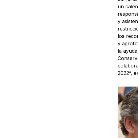
un calen
responsa
y asiste
restricc
los reco
y agrofo
la ayuda 
Conserva
colabora
2022”, e