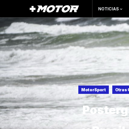
NOTICIAS
MotorSport
Otras 
Posterg