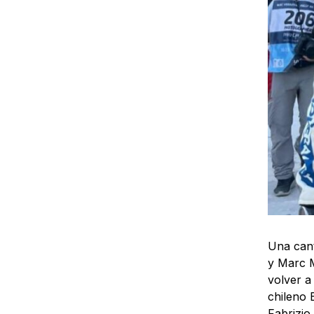
Una cant
y Marc M
volver a
chileno 
Fabrizio