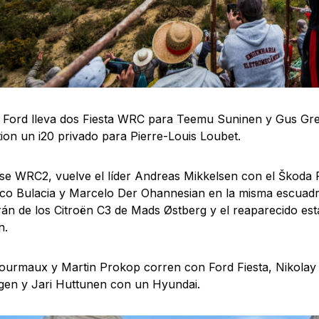
 Ford lleva dos Fiesta WRC para Teemu Suninen y Gus Gre
ion un i20 privado para Pierre-Louis Loubet.
ase WRC2, vuelve el líder Andreas Mikkelsen con el Škoda 
o Bulacia y Marcelo Der Ohannesian en la misma escuadra
án de los Citroën C3 de Mads Østberg y el reaparecido e
n.
ourmaux y Martin Prokop corren con Ford Fiesta, Nikolay
gen y Jari Huttunen con un Hyundai.