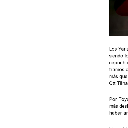
Los Yari
siendo l
capricho
tramos c
más que 
Ott Täna
Por Toyo
más desl
haber ar