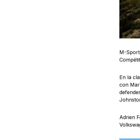
M-Sport
Compétit
En la cl
con Marc
defender
Johnsto
Adrien F
Volkswa