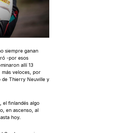
 no siempre ganan
tró -por esos
minaron allí 13
s más veloces, por
 de Thierry Neuville y
el finlandés algo
io, en ascenso, al
asta hoy.