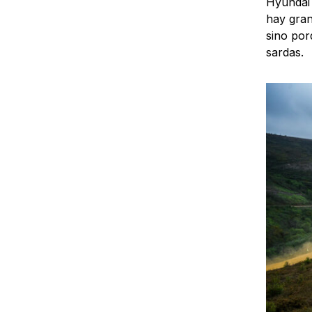
Hyundai 
hay gran
sino por
sardas.