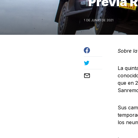
Previa 
1 DE JUNIO DE 2021
Sobre l
La quint
conocido
que en 2
Sanremo
Sus cami
temporad
los neum