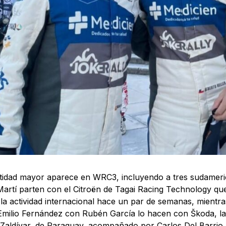
idad mayor aparece en WRC3, incluyendo a tres sudameric
artí parten con el Citroën de Tagai Racing Technology que
 la actividad internacional hace un par de semanas, mientr
Emilio Fernández con Rubén García lo hacen con Škoda, l
 Zaldívar, de Paraguay, acompañado por Carlos Del Barrio.