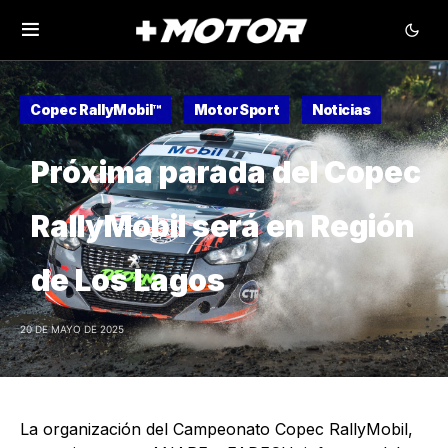
Copec RallyMobil™
MotorSport
Noticias
Próxima parada del Copec
RallyMobil será en Región
de Los Lagos
20 DE MAYO DE 2025
La organización del Campeonato Copec RallyMobil,