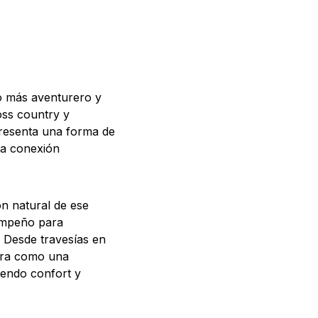
o más aventurero y
oss country y
presenta una forma de
 la conexión
n natural de ese
sempeño para
. Desde travesías en
egra como una
iendo confort y