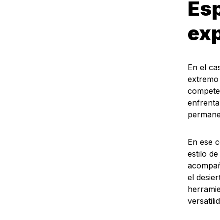
Esp
exp
En el ca
extremo 
competen
enfrenta
permanen
En ese c
estilo d
acompaña
el desie
herramie
versatil