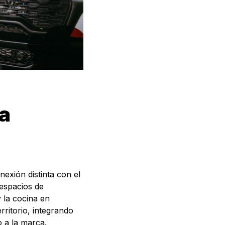
da
exión distinta con el
 espacios de
y la cocina en
rritorio, integrando
o a la marca.