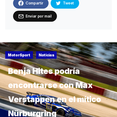
Compartir
Tweet
Enviar por mail
MotorSport
Noticias
Benja Hites podría
encontrarse con Max
Verstappen en el mítico
Nürburgring