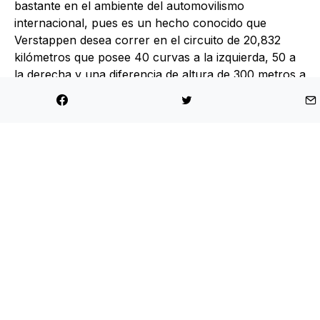
bastante en el ambiente del automovilismo
internacional, pues es un hecho conocido que
Verstappen desea correr en el circuito de 20,832
kilómetros que posee 40 curvas a la izquierda, 50 a
la derecha y una diferencia de altura de 300 metros a
lo largo del trazado, que es de una alta complejidad
para toda clase de pilotos, inclusive para el campeón
mundial. Benja Hites hizo el exhaustivo curso en abril
de 2024, aprobando con éxito.
El piloto nacional consiguió las licencias Permit B y A
que le autorizan para competir en el Campeonato de
la NLS, donde lo hace hoy en día, y en las 24 Horas
de Nürburgring en autos GT3 y GT4. El piloto del
Team Chile participó en un curso de instrucción que
conformaron más de 30 pilotos profesionales entre
los que se encontraban los ex F1 Timo Glock y
Kamui Kobayashi. Este mismo curso es el que debe
afrontar este viernes 12 el campeón mundial de F1 y