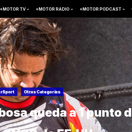
+MOTOR TV
+MOTOR RADIO
+MOTOR PODCAST
rSport
Otras Categorías
bosa queda a 1 punto d