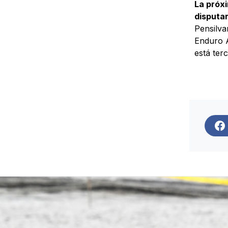
La próx
disputar
Pensilva
Enduro A
está ter