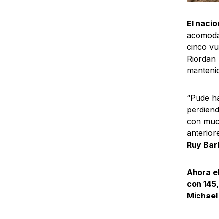
El nacio
acomodar
cinco vu
Riordan 
mantenid
“Pude ha
perdiend
con much
anterior
Ruy Bar
Ahora el
con 145,
Michael