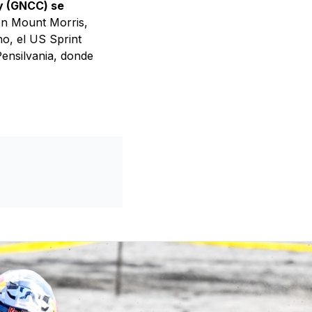
y (GNCC) se
en Mount Morris,
no, el US Sprint
Pensilvania, donde