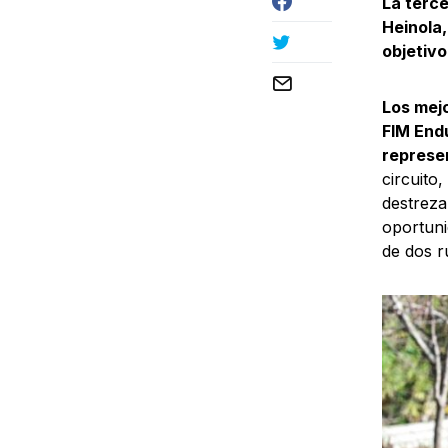
La terc
Heinola,
objetivo
Los mej
FIM End
represen
circuito
destreza
oportuni
de dos 