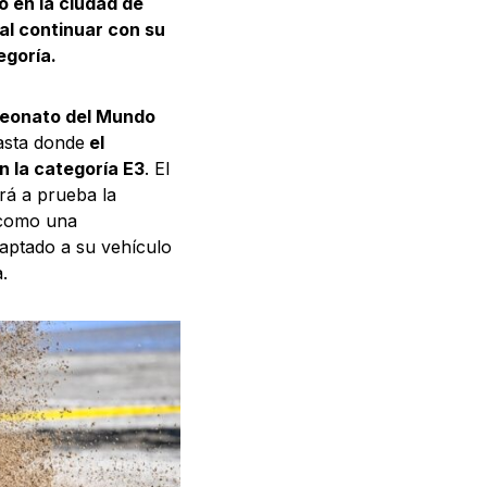
 en la ciudad de
nal continuar con su
egoría.
peonato del Mundo
hasta donde
el
n la categoría E3
. El
rá a prueba la
e como una
daptado a su vehículo
.