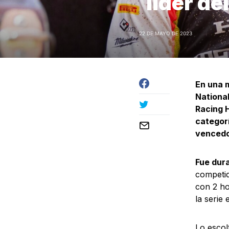
líder d
22 DE MAYO DE 2023
En una 
Nationa
Racing H
categorí
vencedo
Fue dura
competid
con 2 ho
la serie 
Lo escol