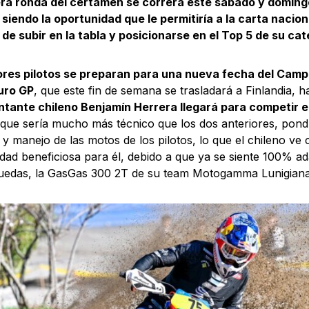
era ronda del certamen se correrá este sábado y domingo
 siendo la oportunidad que le permitiría a la carta nacio
 de subir en la tabla y posicionarse en el Top 5 de su cat
ores pilotos se preparan para una nueva fecha del Cam
uro GP
, que este fin de semana se trasladará a Finlandia, 
tante chileno Benjamín Herrera llegará para competir e
, que sería mucho más técnico que los dos anteriores, pond
 y manejo de las motos de los pilotos, lo que el chileno v
dad beneficiosa para él, debido a que ya se siente 100% a
ruedas, la GasGas 300 2T de su team Motogamma Lunigiana