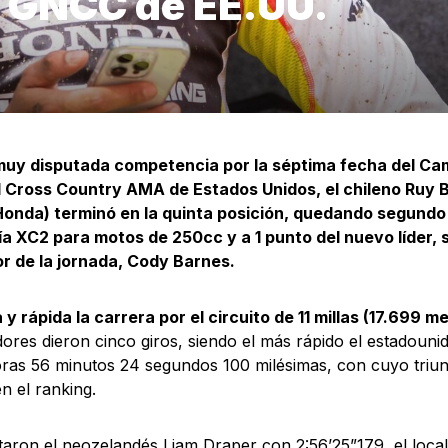
el GNCC de EE.UU.
muy disputada competencia por la séptima fecha del C
l Cross Country AMA de Estados Unidos, el chileno Ruy 
onda) terminó en la quinta posición, quedando segundo e
a XC2 para motos de 250cc y a 1 punto del nuevo líder,
r de la jornada, Cody Barnes.
 y rápida la carrera por el circuito de 11 millas (17.699 m
ores dieron cinco giros, siendo el más rápido el estadoun
ras 56 minutos 24 segundos 100 milésimas, con cuyo triu
en el ranking.
taron el neozelandés Liam Draper con 2:56’25”179, el loca