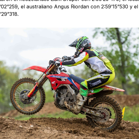
’02”259, el australiano Angus Riordan con 2:59’15”530 y e
’29”318.