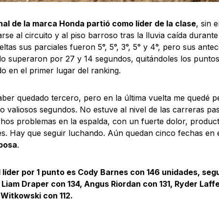
nal de la marca Honda partió como líder de la clase
, sin 
se al circuito y al piso barroso tras la lluvia caída durante
eltas sus parciales fueron 5°, 5°, 3°, 5° y 4°, pero sus ant
lo superaron por 27 y 14 segundos, quitándoles los puntos
o en el primer lugar del ranking.
ber quedado tercero, pero en la última vuelta me quedé p
o valiosos segundos. No estuve al nivel de las carreras pa
os problemas en la espalda, con un fuerte dolor, product
es. Hay que seguir luchando. Aún quedan cinco fechas en
bosa
.
 líder por 1 punto es Cody Barnes con 146 unidades, se
 Liam Draper con 134, Angus Riordan con 131, Ryder Laffe
 Witkowski con 112.