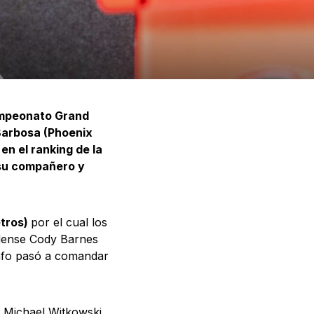
ampeonato Grand
Barbosa (Phoenix
n el ranking de la
 su compañero y
etros)
por el cual los
idense Cody Barnes
nfo pasó a comandar
l Michael Witkowski