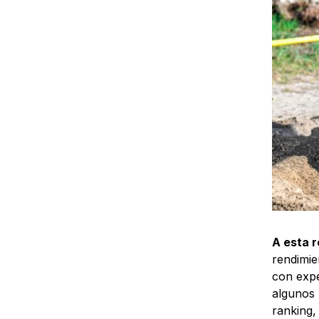
A esta 
rendimie
con expe
algunos 
ranking,