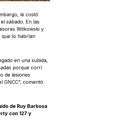
embargo, le costó
 el sábado. En las
ecesores Witkowski y
 que lo habrían
egado en una subida,
sadas porque corrí
o de lesiones
 el GNCC”, comentó
guido de Ruy Barbosa
rty con 127 y