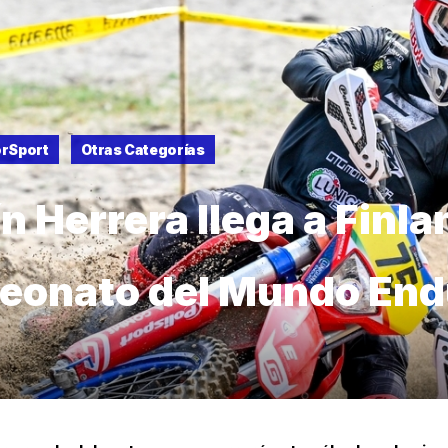
rSport
Otras Categorías
 Herrera llega a Finla
eonato del Mundo End