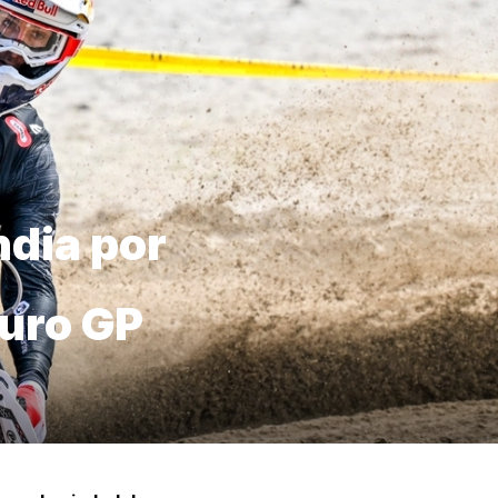
ndia por
uro GP