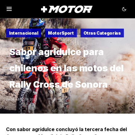
Internacional
MotorSport
Otras Categorías
Sabor agridulce para
chilenos en las motos del
Rally Cross de Sonora
29 DE ABRIL DE 2023
Con sabor agridulce concluyó la tercera fecha del