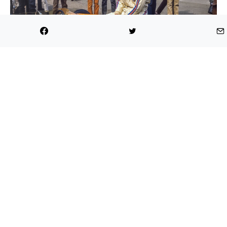
Número 25
John Watson (Inglaterra)
GP Gran Bretaña 1981