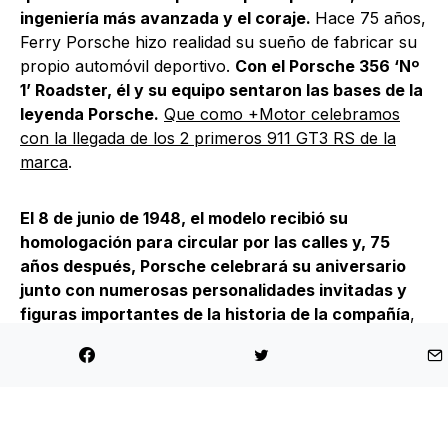
ingeniería más avanzada y el coraje.
Hace 75 años,
Ferry Porsche hizo realidad su sueño de fabricar su
propio automóvil deportivo.
Con el Porsche 356 ‘Nº
1’ Roadster, él y su equipo sentaron las bases de la
leyenda Porsche.
Que como +Motor celebramos
con la llegada de los 2 primeros 911 GT3 RS de la
marca
.
El 8 de junio de 1948, el modelo recibió su
homologación para circular por las calles y, 75
años después, Porsche celebrará su aniversario
junto con numerosas personalidades invitadas y
figuras importantes de la historia de la compañía
,
así como con medios de comunicación de todo el
mundo. Pero Porsche, además, quiere que cualquier
aficionado pueda presenciar el espectáculo de
aniversario y para ello
hará una transmisión en
directo del mismo
.