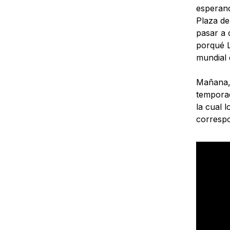
esperand
Plaza de
pasar a 
porqué L
mundial 
Mañana, 
temporad
la cual 
corresp