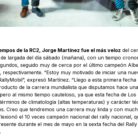
iempos de la RC2, Jorge Martínez fue el más veloz
del ce
 de largada del día sábado (mañana), con un tiempo cron
gundos, seguido muy de cerca por el último campeón Alber
, respectivamente. “Estoy muy motivado de iniciar una nu
llyMobil”, expresó Martínez. “Llego a esta primera fecha
oducto de la carrera mundialista que disputamos hace un
pero al mismo tiempo cauteloso, ya que esta fecha de Los
términos de climatología (altas temperaturas) y carácter té
es. Creo que tendremos una carrera muy linda y con mucho
eflexionó el 10 veces campeón nacional del rally nacional, 
resente durante el mes de mayo en la sexta fecha del Rall
.