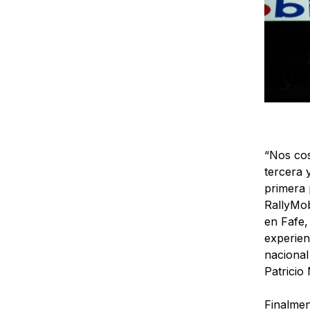
“Nos cos
tercera 
primera 
RallyMob
en Fafe,
experien
nacional
Patricio
Finalmen