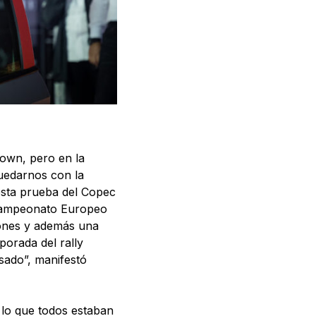
down, pero en la
quedarnos con la
a esta prueba del Copec
l Campeonato Europeo
iones y además una
porada del rally
asado”, manifestó
 lo que todos estaban