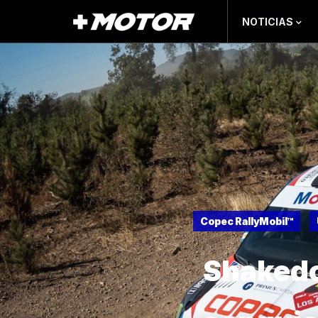
NOTICIAS
Copec RallyMobil™
Shakedo