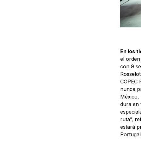
En los t
el orden
con 9 se
Rosselot
COPEC Ra
nunca pr
México, 
dura en 
especial
ruta”, r
estará p
Portugal