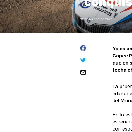
conquis
31 DE MARZO DE 2023
Ya es un
Copec Ra
que en s
fecha ch
La prueb
edición 
del Mund
En lo es
escenari
correspo