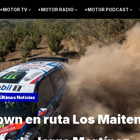
+MOTOR TV
+MOTOR RADIO
+MOTOR PODCAST
Últimas Noticias
wn en ruta Los Maite