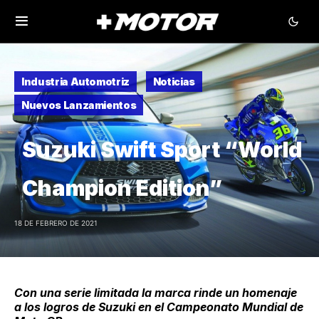
Industria Automotriz
Noticias
Nuevos Lanzamientos
Suzuki Swift Sport “World
Champion Edition”
18 DE FEBRERO DE 2021
Con una serie limitada la marca rinde un homenaje
a los logros de Suzuki en el Campeonato Mundial de