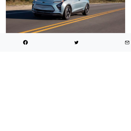
2022 Chevrolet Bolt EV
En el interior de la cabina, los dos Chevrolet Bolt
cuentan con nuevo paneles de control, una pantalla
táctil de 10,2 pulgadas para el sistema de
infoentretenimiento y una pantalla de 8 pulgadas
como tablero del conductor. Los vehículos tienen
compatibilidad con Amazon Alexa y cuenta con
Android Auto y Apple CarPlay.
“
Queremos poner a todos en un vehículo eléctrico
y los nuevos Bolt EUV y Bolt EV son cruciales para