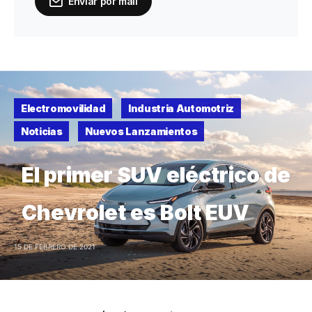
Enviar por mail
Electromovilidad
Industria Automotriz
Noticias
Nuevos Lanzamientos
El primer SUV eléctrico de
Chevrolet es Bolt EUV
15 DE FEBRERO DE 2021