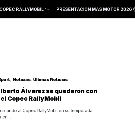
COPEC RALLYMOBIL™
PRESENTACIÓN MÁS MOTOR 2026
port
Noticias
Últimas Noticias
Alberto Álvarez se quedaron con
del Copec RallyMobil
etornando al Copec RallyMobil en su temporada
s en…