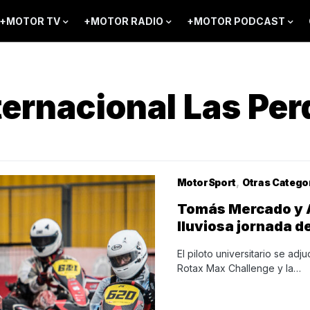
+MOTOR TV
+MOTOR RADIO
+MOTOR PODCAST
ernacional Las Per
MotorSport
Otras Catego
Tomás Mercado y A
lluviosa jornada de
El piloto universitario se adj
Rotax Max Challenge y la…