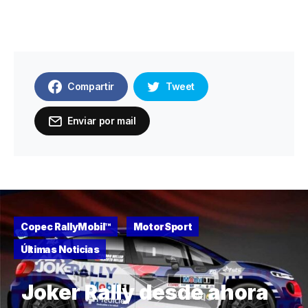
Compartir
Tweet
Enviar por mail
Copec RallyMobil™
MotorSport
Últimas Noticias
Joker Rally desde ahora