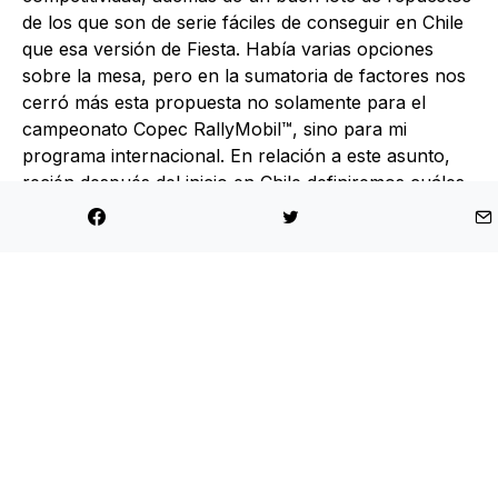
de los que son de serie fáciles de conseguir en Chile
que esa versión de Fiesta. Había varias opciones
sobre la mesa, pero en la sumatoria de factores nos
cerró más esta propuesta no solamente para el
campeonato Copec RallyMobil™, sino para mi
programa internacional. En relación a este asunto,
recién después del inicio en Chile definiremos cuáles
serán las pruebas que puedo hacer fuera del país.
Sabemos que casi todos los modelos Rally2/R5 son
fuertes prácticamente por igual, pero también
queríamos librarnos de algunos problemas logísticos
relacionados a la llegada tardía de algunos elementos
para los autos de carrera y entones poder avanzar
en la planificación de cada evento con más
anticipación para las carreras. Me comuniqué con
Mads Østberg, quien inmediatamente fue muy
solidario y agradable. No tardó en contarme detalles
interesantes del C3, me envió sin demora material