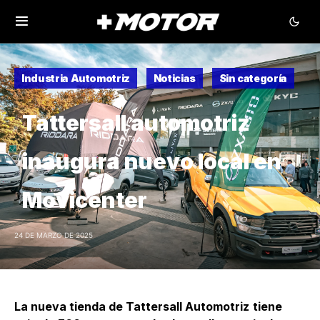
Industria Automotriz
Noticias
Sin categoría
Tattersall automotriz
inaugura nuevo local en
Movicenter
24 DE MARZO DE 2025
La nueva tienda de Tattersall Automotriz
tiene