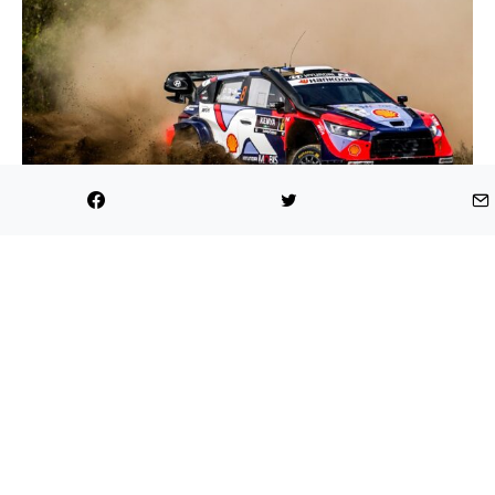
Thierry Neuville
Tanak comandó las acciones durante buena parte
del día llegando a tener una ventaja de 46 segundos
sobre Evans, son embargo, a partir del octavo tramo
su Hyundai i20 comenzó a presentar una fuga de
aceite que sería letal para sus pretensiones de
aspirar al triunfo en Kenia.