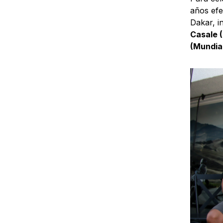
años efe
Dakar, i
Casale (
(Mundial