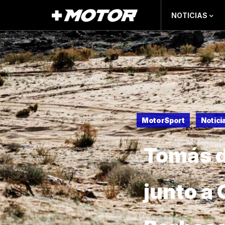
NOTICIAS
MotorSport
Notici
Tomás d
junto a