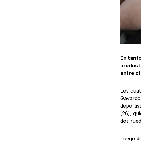
En tanto
product
entre o
Los cuat
Gavardo,
deportis
(26), qu
dos rued
Luego de