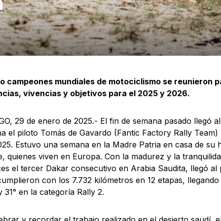
a
co campeones mundiales de motociclismo se reunieron p
cias, vivencias y objetivos para el 2025 y 2026.
, 29 de enero de 2025.- El fin de semana pasado llegó al
a el piloto Tomás de Gavardo (Fantic Factory Rally Team) 
25. Estuvo una semana en la Madre Patria en casa de su
, quienes viven en Europa. Con la madurez y la tranquilid
es el tercer Dakar consecutivo en Arabia Saudita, llegó al 
cumplieron con los 7.732 kilómetros en 12 etapas, llegando 4
 31° en la categoría Rally 2.
ebrar y recordar el trabajo realizado en el desierto saudí, e