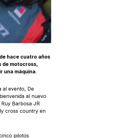
esde hace cuatro años
s de motocross,
ir una máquina
.
a al evento, De
bienvenida al nuevo
s: Ruy Barbosa JR
ly cross country en
inco pilotos