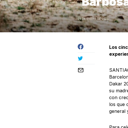
Barbos
29 DE ENERO DE 2025
Los cin
experien
SANTIAGO
Barcelon
Dakar 20
su madre
con crec
los que 
general y
Para cel