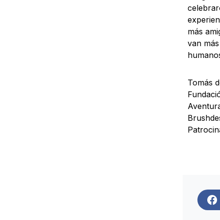
celebrar
experien
más amig
van más 
humanos,
Tomás de
Fundació
Aventura
Brushdes
Patrocin