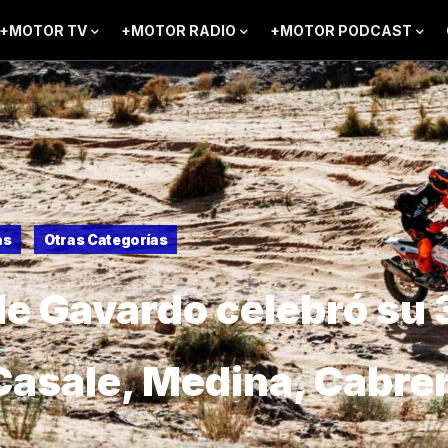
+MOTOR TV
+MOTOR RADIO
+MOTOR PODCAST
as
Otras Categorías
e Gavardo celebró su 
 Casale, Medina, Cabrer