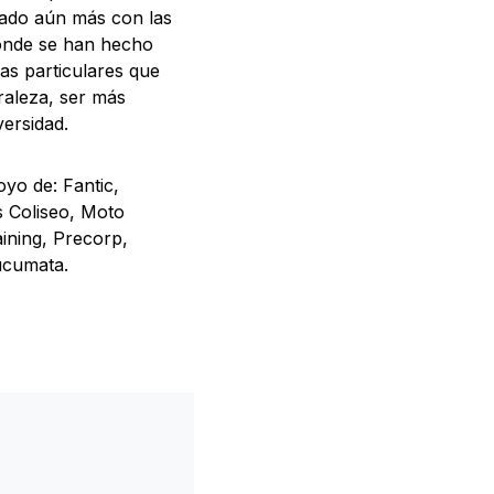
chado aún más con las
donde se han hecho
s particulares que
raleza, ser más
versidad.
yo de: Fantic,
s Coliseo, Moto
aining, Precorp,
ucumata.