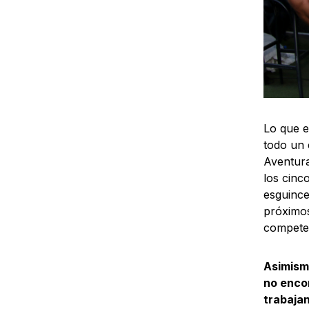
Lo que e
todo un 
Aventura
los cinc
esguince
próximos
competen
Asimismo
no encon
trabaja