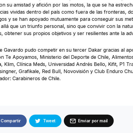
on su amistad y afición por las motos, la que se ha estre
cias vividas dentro del país como fuera de las fronteras, 
os y se han apoyado mutuamente para conseguir sus meta
allá que un triunfo personal, sino que convivir con la natu
 obtener sus propios objetivos y ser resilientes ante la ad
 Gavardo pudo competir en su tercer Dakar gracias al apo
n Te Apoyamos, Ministerio del Deporte de Chile, Alimento
, Klim, Clínica Meds, Universidad Andrés Bello, Kifit, P1 Tr
ingner, Grafikale, Red Bull, Novovisión y Club Enduro Ch
ador: Carabineros de Chile.
Compartir
Tweet
Enviar por mail