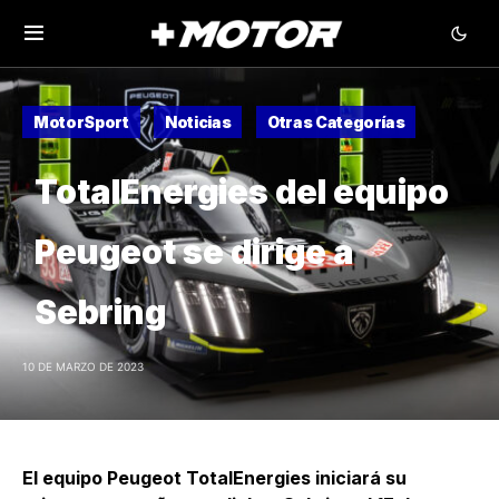
MotorSport
Noticias
Otras Categorías
TotalEnergies del equipo
Peugeot se dirige a
Sebring
10 DE MARZO DE 2023
El equipo Peugeot TotalEnergies iniciará su