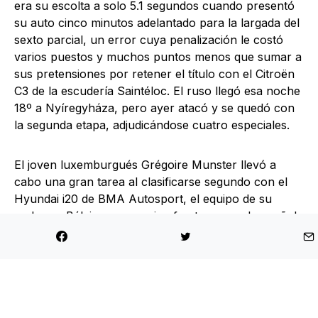
era su escolta a solo 5.1 segundos cuando presentó
su auto cinco minutos adelantado para la largada del
sexto parcial, un error cuya penalización le costó
varios puestos y muchos puntos menos que sumar a
sus pretensiones por retener el título con el Citroën
C3 de la escudería Saintéloc. El ruso llegó esa noche
18º a Nyíregyháza, pero ayer atacó y se quedó con
la segunda etapa, adjudicándose cuatro especiales.
El joven luxemburgués Grégoire Munster llevó a
cabo una gran tarea al clasificarse segundo con el
Hyundai i20 de BMA Autosport, el equipo de su
padre en Bélgica, pero quien fue tercero, el español
Efrén Llarena (Citroën C3), se le sumó en cuando a
los méritos compartidos en función de la velocidad y
el ritmo que demostraron en un evento nuevo para
ellos en la región centroeuropea. Para ambos, fue el
primer podio absoluto en la serie continental.
Munster pasó a ser líder de la clase ERC1 Junior con