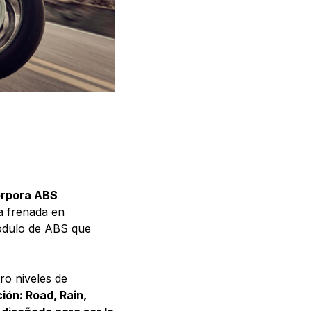
corpora ABS
la frenada en
módulo de ABS que
ro niveles de
ón: Road, Rain,