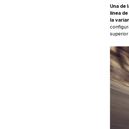
Una de l
línea de
la varia
configur
superior