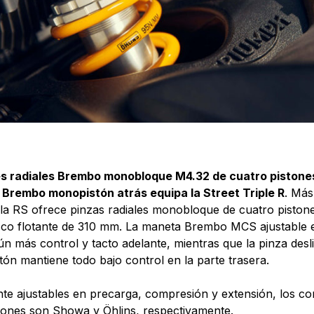
es radiales Brembo monobloque M4.32 de cuatro pistones
 Brembo monopistón atrás equipa la Street Triple R
. Más
, la RS ofrece pinzas radiales monobloque de cuatro pisto
sco flotante de 310 mm. La maneta Brembo MCS ajustable e
ún más control y tacto adelante, mientras que la pinza des
ón mantiene todo bajo control en la parte trasera.
te ajustables en precarga, compresión y extensión, los c
ones son Showa y Öhlins, respectivamente.