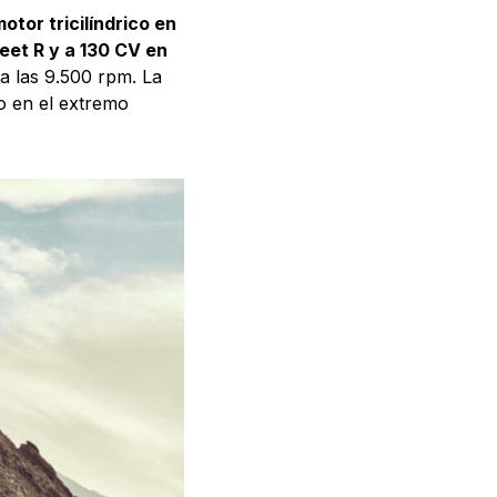
otor tricilíndrico en
eet R y a 130 CV en
a las 9.500 rpm. La
o en el extremo