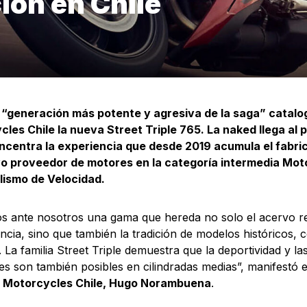
ión en Chile
 “generación más potente y agresiva de la saga” catal
les Chile la nueva Street Triple 765. La naked llega al p
oncentra la experiencia que desde 2019 acumula el fabri
vo proveedor de motores en la categoría intermedia Mot
lismo de Velocidad.
 ante nosotros una gama que hereda no solo el acervo rec
cia, sino que también la tradición de modelos históricos,
 La familia Street Triple demuestra que la deportividad y la
es son también posibles en cilindradas medias”, manifestó 
 Motorcycles Chile, Hugo Norambuena
.