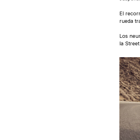
El recor
rueda tr
Los neum
la Stree