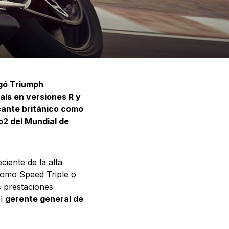
ogó Triumph
aís en versiones R y
cante británico como
o2 del Mundial de
iente de la alta
 como Speed Triple o
s prestaciones
el
gerente general de