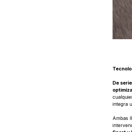
Tecnolo
De serie
optimiz
cualquie
integra 
Ambas ll
interven