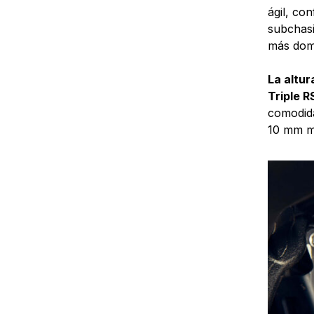
ágil, co
subchasi
más domi
La altur
Triple R
comodida
10 mm má