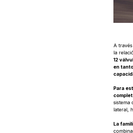
A través
la relac
12 válvu
en tanto
capacid
Para est
complet
sistema 
lateral,
La famil
combinac