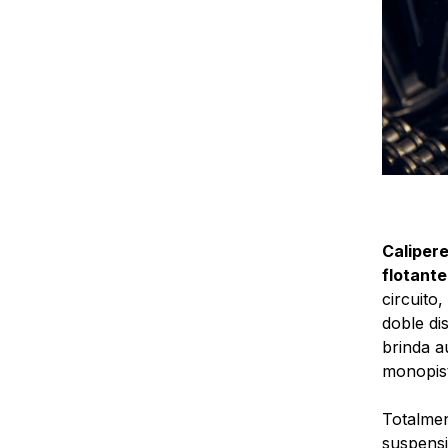
Caliper
flotante
circuito
doble di
brinda a
monopist
Totalmen
suspensi