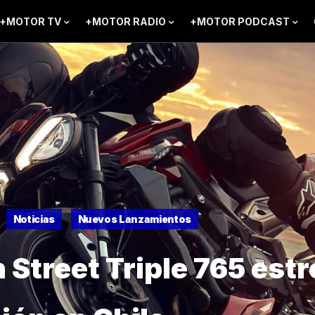
+MOTOR TV
+MOTOR RADIO
+MOTOR PODCAST
Noticias
Nuevos Lanzamientos
 Street Triple 765 est