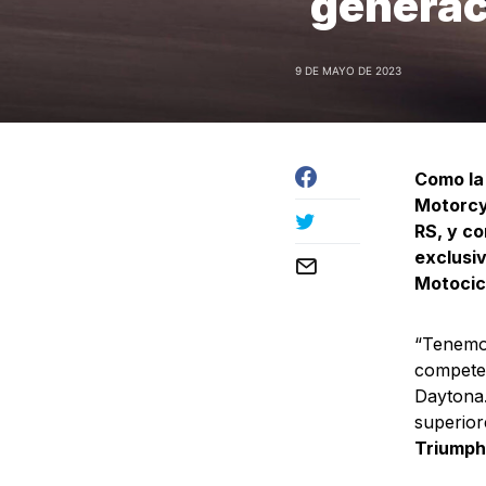
generac
9 DE MAYO DE 2023
Como la
Motorcyc
RS, y c
exclusi
Motocic
“Tenemos
competen
Daytona.
superior
Triumph