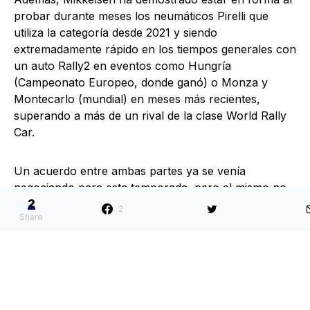
probar durante meses los neumáticos Pirelli que
utiliza la categoría desde 2021 y siendo
extremadamente rápido en los tiempos generales con
un auto Rally2 en eventos como Hungría
(Campeonato Europeo, donde ganó) o Monza y
Montecarlo (mundial) en meses más recientes,
superando a más de un rival de la clase World Rally
Car.
Un acuerdo entre ambas partes ya se venía
negociando para esta temporada, pero el mismo no
2
se dio y el nórdico terminó firmando con Škoda
2
Share
Motorsport para tripular un Fabia de Toksport-WRT,
con el que se impuso rotundamente en el clásico
monegasco.