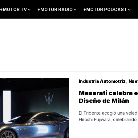
+MOTOR TV
+MOTOR RADIO
+MOTOR PODCAST
Industria Automotriz
Nue
Maserati celebra 
Diseño de Milán
El Tridente acogió una vela
Hiroshi Fujiwara, celebrando