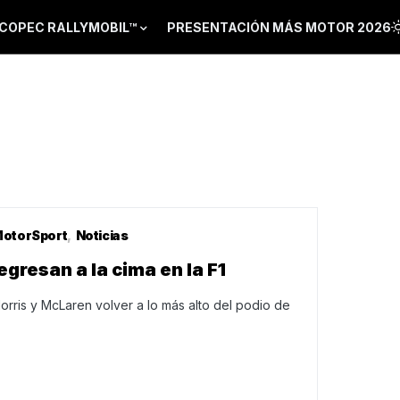
COPEC RALLYMOBIL™
PRESENTACIÓN MÁS MOTOR 2026
otorSport
Noticias
gresan a la cima en la F1
orris y McLaren volver a lo más alto del podio de